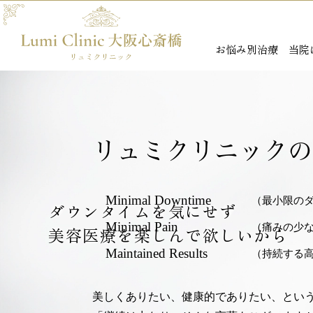
お悩み別治療
当院
リュミクリニックの
Minimal Downtime
（最小限の
ダウンタイムを気にせず
ダウンタイムを気にせず
Minimal Pain
（痛みの少
美容医療を楽しんで欲しいから
美容医療を楽しんで欲しいから
Maintained Results
（持続する
美しくありたい、健康的でありたい、とい