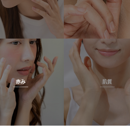
赤み
肌質