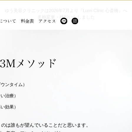
ゆう美容クリニックは2026年7月より『Lumi Clinic 心斎橋』へ
名称変更・移転いたしました
について
料金表
アクセス
3Mメソッド
ダウンタイム）
ない治療）
高い効果）
うのは誰もが望んでいることだと思います。