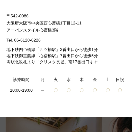
〒542-0086
大阪府大阪市中央区西心斎橋1丁目12-11
アーバンスタイル心斎橋3階
Tel.
06-6120-6226
地下鉄四つ橋線「四ツ橋駅」3番出口から徒歩1分
地下鉄御堂筋線「心斎橋駅」7番出口から徒歩5分
両駅北改札より「クリスタ長堀」南17番出口すぐ
診療時間
月
火
水
木
金
土
日祝
10:00-19:00
─
〇
〇
〇
〇
〇
〇