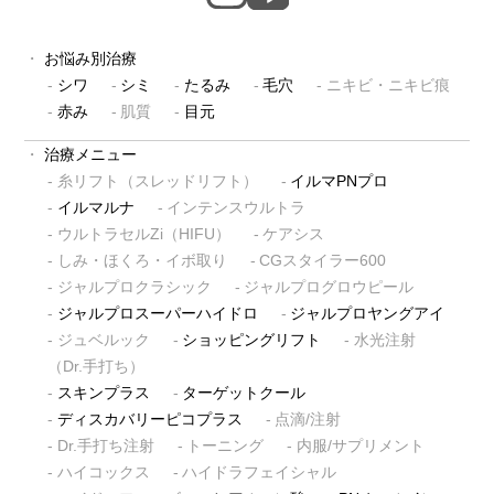
お悩み別治療
シワ
シミ
たるみ
毛穴
ニキビ・ニキビ痕
赤み
肌質
目元
治療メニュー
糸リフト（スレッドリフト）
イルマPNプロ
イルマルナ
インテンスウルトラ
ウルトラセルZi（HIFU）
ケアシス
しみ・ほくろ・イボ取り
CGスタイラー600
ジャルプロクラシック
ジャルプログロウピール
ジャルプロスーパーハイドロ
ジャルプロヤングアイ
ジュベルック
ショッピングリフト
水光注射
（Dr.手打ち）
スキンプラス
ターゲットクール
ディスカバリーピコプラス
点滴/注射
Dr.手打ち注射
トーニング
内服/サプリメント
ハイコックス
ハイドラフェイシャル