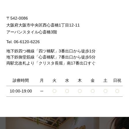
〒542-0086
大阪府大阪市中央区西心斎橋1丁目12-11
アーバンスタイル心斎橋3階
Tel.
06-6120-6226
地下鉄四つ橋線「四ツ橋駅」3番出口から徒歩1分
地下鉄御堂筋線「心斎橋駅」7番出口から徒歩5分
両駅北改札より「クリスタ長堀」南17番出口すぐ
診療時間
月
火
水
木
金
土
日祝
10:00-19:00
─
〇
〇
〇
〇
〇
〇