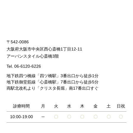
〒542-0086
大阪府大阪市中央区西心斎橋1丁目12-11
アーバンスタイル心斎橋3階
Tel.
06-6120-6226
地下鉄四つ橋線「四ツ橋駅」3番出口から徒歩1分
地下鉄御堂筋線「心斎橋駅」7番出口から徒歩5分
両駅北改札より「クリスタ長堀」南17番出口すぐ
診療時間
月
火
水
木
金
土
日祝
10:00-19:00
─
〇
〇
〇
〇
〇
〇