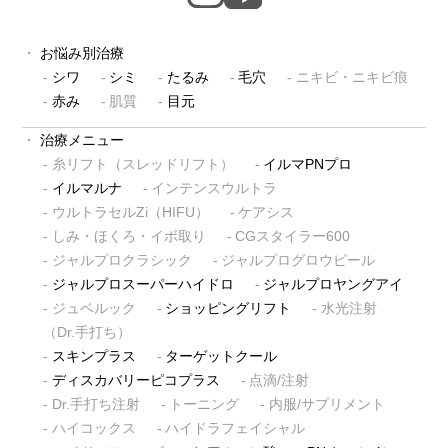
お悩み別治療
シワ
シミ
たるみ
毛穴
ニキビ・ニキビ痕
赤み
肌質
目元
治療メニュー
糸リフト（スレッドリフト）
イルマPNプロ
イルマルナ
インテンスウルトラ
ウルトラセルZi（HIFU）
ケアシス
しみ・ほくろ・イボ取り
CGスタイラー600
ジャルプロクラシック
ジャルプログロウピール
ジャルプロスーパーハイドロ
ジャルプロヤングアイ
ジュベルック
ショッピングリフト
水光注射
（Dr.手打ち）
スキンプラス
ターゲットクール
ディスカバリーピコプラス
点滴/注射
Dr.手打ち注射
トーニング
内服/サプリメント
ハイコックス
ハイドラフェイシャル