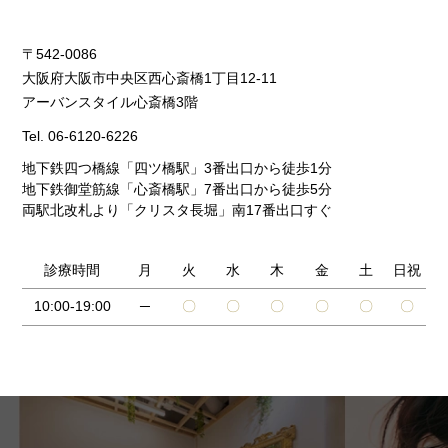
〒542-0086
大阪府大阪市中央区西心斎橋1丁目12-11
アーバンスタイル心斎橋3階
Tel.
06-6120-6226
地下鉄四つ橋線「四ツ橋駅」3番出口から徒歩1分
地下鉄御堂筋線「心斎橋駅」7番出口から徒歩5分
両駅北改札より「クリスタ長堀」南17番出口すぐ
診療時間
月
火
水
木
金
土
日祝
10:00-19:00
─
〇
〇
〇
〇
〇
〇