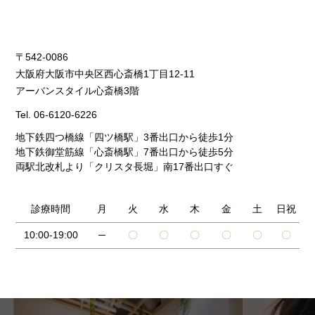
〒542-0086
大阪府大阪市中央区西心斎橋1丁目12-11
アーバンスタイル心斎橋3階
Tel.
06-6120-6226
地下鉄四つ橋線「四ツ橋駅」3番出口から徒歩1分
地下鉄御堂筋線「心斎橋駅」7番出口から徒歩5分
両駅北改札より「クリスタ長堀」南17番出口すぐ
診療時間
月
火
水
木
金
土
日祝
10:00-19:00
─
〇
〇
〇
〇
〇
〇