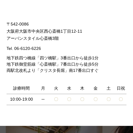
〒542-0086
大阪府大阪市中央区西心斎橋1丁目12-11
アーバンスタイル心斎橋3階
Tel.
06-6120-6226
地下鉄四つ橋線「四ツ橋駅」3番出口から徒歩1分
地下鉄御堂筋線「心斎橋駅」7番出口から徒歩5分
両駅北改札より「クリスタ長堀」南17番出口すぐ
診療時間
月
火
水
木
金
土
日祝
10:00-19:00
─
〇
〇
〇
〇
〇
〇