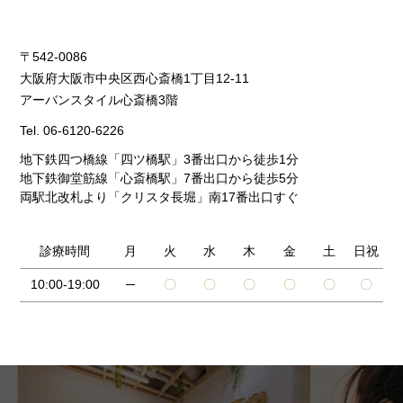
〒542-0086
大阪府大阪市中央区西心斎橋1丁目12-11
アーバンスタイル心斎橋3階
Tel.
06-6120-6226
地下鉄四つ橋線「四ツ橋駅」3番出口から徒歩1分
地下鉄御堂筋線「心斎橋駅」7番出口から徒歩5分
両駅北改札より「クリスタ長堀」南17番出口すぐ
診療時間
月
火
水
木
金
土
日祝
10:00-19:00
─
〇
〇
〇
〇
〇
〇