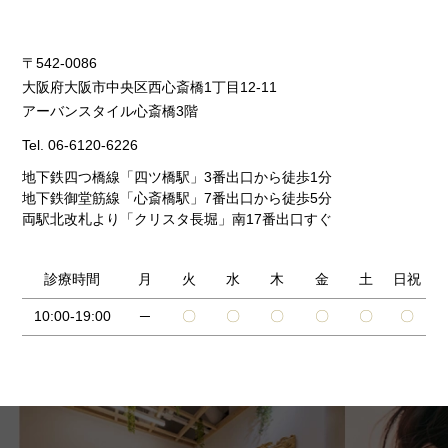
〒542-0086
大阪府大阪市中央区西心斎橋1丁目12-11
アーバンスタイル心斎橋3階
Tel.
06-6120-6226
地下鉄四つ橋線「四ツ橋駅」3番出口から徒歩1分
地下鉄御堂筋線「心斎橋駅」7番出口から徒歩5分
両駅北改札より「クリスタ長堀」南17番出口すぐ
診療時間
月
火
水
木
金
土
日祝
10:00-19:00
─
〇
〇
〇
〇
〇
〇